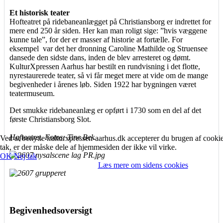
Et historisk teater
Hofteatret på ridebaneanlægget på Christiansborg er indrettet for
mere end 250 år siden. Her kan man roligt sige: ”hvis væggene
kunne tale”, for der er masser af historie at fortælle. For
eksempel var det her dronning Caroline Mathilde og Struensee
dansede den sidste dans, inden de blev arresteret og dømt.
KulturXpressen Aarhus har bestilt en rundvisning i det flotte,
nyrestaurerede teater, så vi får meget mere at vide om de mange
begivenheder i årenes løb. Siden 1922 har bygningen været
teatermuseum.
Det smukke ridebaneanlæg er opført i 1730 som en del af det
første Christiansborg Slot.
Hofteatret. Fotos: Tine Bek
Ved at benytte kulturxpressen-aarhus.dk accepterer du brugen af cookie
tak, er der måske dele af hjemmesiden der ikke vil virke.
OK
Nej tak
Læs mere om sidens cookies
Begivenhedsoversigt