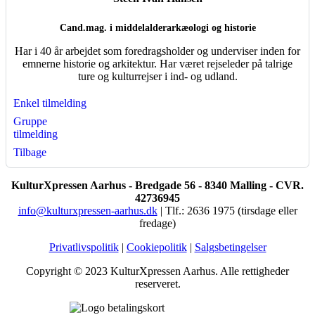
Cand.mag. i middelalderarkæologi og historie
Har i 40 år arbejdet som foredragsholder og underviser inden for
emnerne historie og arkitektur. Har været rejseleder på talrige
ture og kulturrejser i ind- og udland.
Enkel tilmelding
Gruppe
tilmelding
Tilbage
KulturXpressen Aarhus - Bredgade 56 - 8340 Malling - CVR.
42736945
info@kulturxpressen-aarhus.dk
| Tlf.: 2636 1975 (tirsdage eller
fredage)
Privatlivspolitik
|
Cookiepolitik
|
Salgsbetingelser
Copyright © 2023 KulturXpressen Aarhus. Alle rettigheder
reserveret.