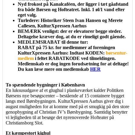
Nyd frokost på Kanalcaféen, der ligger i tæt gåafstand
fra både Børsen og Hofteatret. Inkl. 1 øl/1 vand efter
eget valg.
Turledere: Historiker Steen Ivan Hansen og Merete
Callesen, KulturXpressen Aarhus
BEMÆRK venligst: der er elevatorer begge steder.
Deltagelse kræver dog, at du er rimeligt godt gående.
MEDLEMSRABAT til denne tur:
RABAT på 75 kr. for medlemmer af foreningen
KulturXpressen Aarhus: Indtast KODEN:
børsentur-
medlem
i feltet RABATKODE ved tilmeldingen.
Medlemskab er dog ingen forudsætning for at deltage!
Du kan læse mere om medlemskab
HER
To spændende bygninger i København
En luksusudgave af et glughul i plankeværket kalder Politiken
Børsens nye besøgscenter – bestående af 15 containere bygget
langs med Børsbygningen. KulturXpressen Aarhus giver dig i
august muligheden for at komme med på et smugkig på den store
genopbygning af Christian IV’s Børsbygning. Samtidig benytter
vi lejligheden til at besøge det nyrenoverede Hofteater på
Christiansborg Slot.
Et kæmpestort kighul