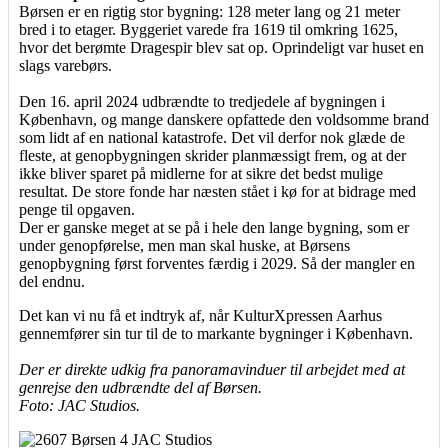
Børsen er en rigtig stor bygning: 128 meter lang og 21 meter
bred i to etager. Byggeriet varede fra 1619 til omkring 1625,
hvor det berømte Dragespir blev sat op. Oprindeligt var huset en
slags varebørs.
Den 16. april 2024 udbrændte to tredjedele af bygningen i
København, og mange danskere opfattede den voldsomme brand
som lidt af en national katastrofe. Det vil derfor nok glæde de
fleste, at genopbygningen skrider planmæssigt frem, og at der
ikke bliver sparet på midlerne for at sikre det bedst mulige
resultat. De store fonde har næsten stået i kø for at bidrage med
penge til opgaven.
Der er ganske meget at se på i hele den lange bygning, som er
under genopførelse, men man skal huske, at Børsens
genopbygning først forventes færdig i 2029. Så der mangler en
del endnu.
Det kan vi nu få et indtryk af, når KulturXpressen Aarhus
gennemfører sin tur til de to markante bygninger i København.
Der er direkte udkig fra panoramavinduer til arbejdet med at
genrejse den udbrændte del af Børsen.
Foto: JAC Studios.