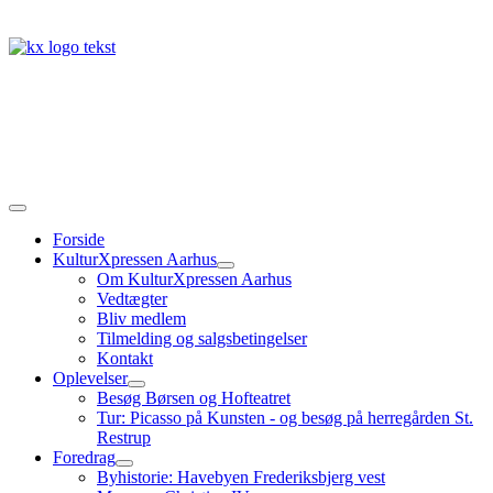
Forside
KulturXpressen Aarhus
Om KulturXpressen Aarhus
Vedtægter
Bliv medlem
Tilmelding og salgsbetingelser
Kontakt
Oplevelser
Besøg Børsen og Hofteatret
Tur: Picasso på Kunsten - og besøg på herregården St.
Restrup
Foredrag
Byhistorie: Havebyen Frederiksbjerg vest